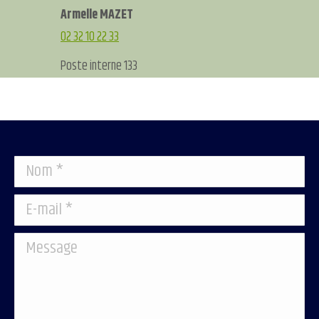
Armelle MAZET
02 32 10 22 33
Poste interne 133
Nom *
E-mail *
Message