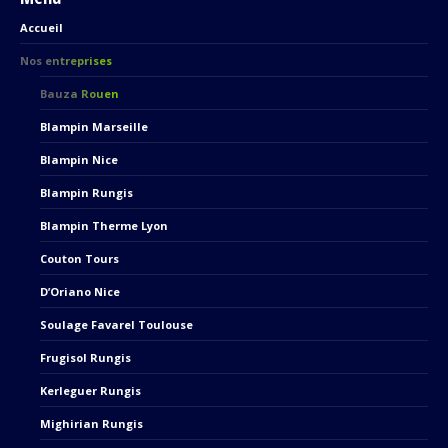
opens
opens
Accueil
in
in
new
new
Nos entreprises
window
window
Bauza Rouen
Blampin Marseille
Blampin Nice
Blampin Rungis
Blampin Therme Lyon
Couton Tours
D’Oriano Nice
Soulage Favarel Toulouse
Frugisol Rungis
Kerleguer Rungis
Mighirian Rungis