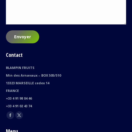
Envoyer
Contact
BLAMPIN FRUITS
Min des Arnavaux – BOX 505/510
13323 MARSEILLE cedex 14
FRANCE
+33 4 91 98 04 46
+33 4 91 02 43 74
Trouvez nous sur :
Facebook
X
page
page
Menu