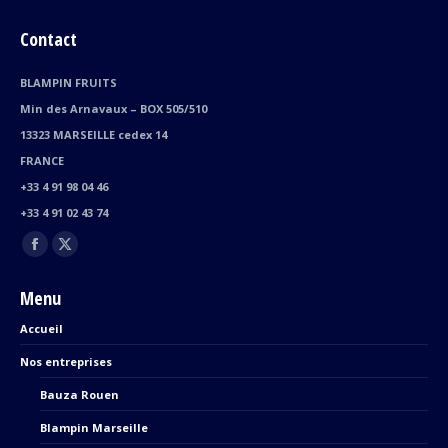
Contact
BLAMPIN FRUITS
Min des Arnavaux – BOX 505/510
13323 MARSEILLE cedex 14
FRANCE
+33 4 91 98 04 46
+33 4 91 02 43 74
Trouvez nous sur :
Facebook
X
page
page
Menu
opens
opens
Accueil
in
in
new
new
Nos entreprises
window
window
Bauza Rouen
Blampin Marseille