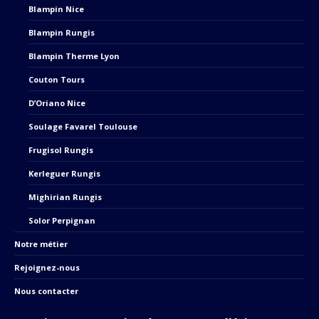
Blampin Nice
Blampin Rungis
Blampin Therme Lyon
Couton Tours
D’Oriano Nice
Soulage Favarel Toulouse
Frugisol Rungis
Kerleguer Rungis
Mighirian Rungis
Solor Perpignan
Notre métier
Rejoignez-nous
Nous contacter