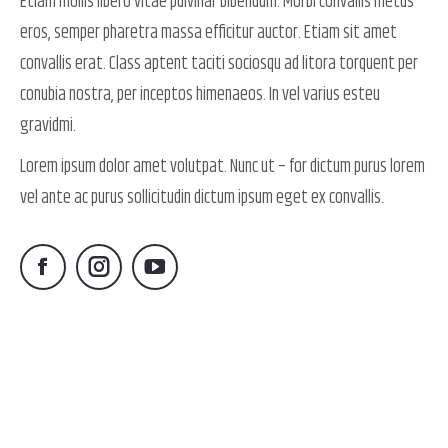
Etiam mollis libero vitae pulvinar bibendum. Morbi convallis metus
eros, semper pharetra massa efficitur auctor. Etiam sit amet
convallis erat. Class aptent taciti sociosqu ad litora torquent per
conubia nostra, per inceptos himenaeos. In vel varius esteu
gravidmi.
Lorem ipsum dolor amet volutpat. Nunc ut – for dictum purus lorem
vel ante ac purus sollicitudin dictum ipsum eget ex convallis.
Facebook
Instagram
YouTube