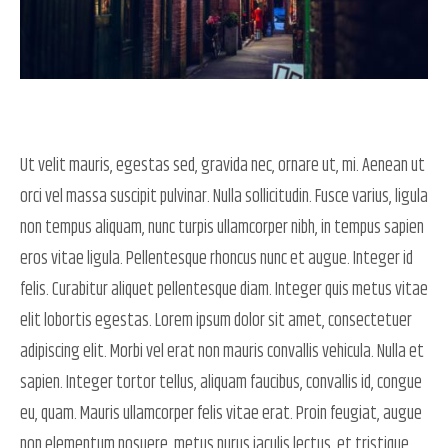
Ut velit mauris, egestas sed, gravida nec, ornare ut, mi. Aenean ut
orci vel massa suscipit pulvinar. Nulla sollicitudin. Fusce varius, ligula
non tempus aliquam, nunc turpis ullamcorper nibh, in tempus sapien
eros vitae ligula. Pellentesque rhoncus nunc et augue. Integer id
felis. Curabitur aliquet pellentesque diam. Integer quis metus vitae
elit lobortis egestas. Lorem ipsum dolor sit amet, consectetuer
adipiscing elit. Morbi vel erat non mauris convallis vehicula. Nulla et
sapien. Integer tortor tellus, aliquam faucibus, convallis id, congue
eu, quam. Mauris ullamcorper felis vitae erat. Proin feugiat, augue
non elementum posuere, metus purus iaculis lectus, et tristique