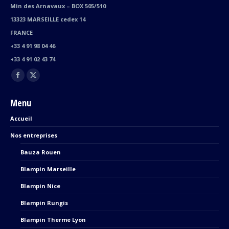
Min des Arnavaux – BOX 505/510
13323 MARSEILLE cedex 14
FRANCE
+33 4 91 98 04 46
+33 4 91 02 43 74
Trouvez nous sur :
Facebook
X
page
page
Menu
opens
opens
Accueil
in
in
new
new
Nos entreprises
window
window
Bauza Rouen
Blampin Marseille
Blampin Nice
Blampin Rungis
Blampin Therme Lyon