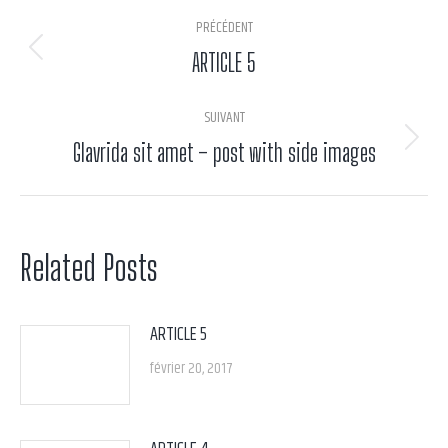
Navigation
PRÉCÉDENT
article
Article
ARTICLE 5
précédent
SUIVANT
:
Article
Glavrida sit amet – post with side images
suivant
:
Related Posts
ARTICLE 5
février 20, 2017