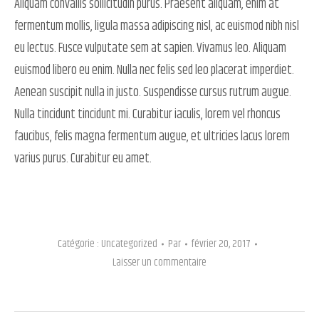
Aliquam convallis sollicitudin purus. Praesent aliquam, enim at
fermentum mollis, ligula massa adipiscing nisl, ac euismod nibh nisl
eu lectus. Fusce vulputate sem at sapien. Vivamus leo. Aliquam
euismod libero eu enim. Nulla nec felis sed leo placerat imperdiet.
Aenean suscipit nulla in justo. Suspendisse cursus rutrum augue.
Nulla tincidunt tincidunt mi. Curabitur iaculis, lorem vel rhoncus
faucibus, felis magna fermentum augue, et ultricies lacus lorem
varius purus. Curabitur eu amet.
Catégorie :
Uncategorized
Par
février 20, 2017
Laisser un commentaire