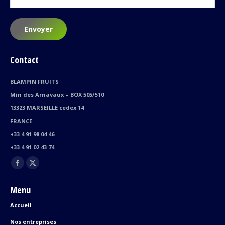
Envoyer
Contact
BLAMPIN FRUITS
Min des Arnavaux – BOX 505/510
13323 MARSEILLE cedex 14
FRANCE
+33 4 91 98 04 46
+33 4 91 02 43 74
Trouvez nous sur :
Facebook
X
page
page
Menu
opens
opens
Accueil
in
in
new
new
Nos entreprises