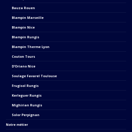
window
window
Bauza Rouen
Blampin Marseille
Blampin Nice
Blampin Rungis
Blampin Therme Lyon
Couton Tours
D’Oriano Nice
Soulage Favarel Toulouse
Frugisol Rungis
Kerleguer Rungis
Mighirian Rungis
Solor Perpignan
Notre métier